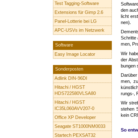
Test Tagging-Software
Soft­ware
den auch 
Extensions für Gimp 2.6
licht ers
Panel-Lotterie bei LG
nen).
APC-USVs im Netzwerk
Dem­ent­s
Schrit­te
men, Pro­
Software
Wir ha­be
Easy Image Locator
der Ab­st
bun­gen s
Sonderposten
Da­rü­ber
Adlink DIN-96DI
men, zum 
Hitachi / HGST
künst­li­
HDS722580VLSA80
rungs-, F
Hitachi / HGST
Wir stre­
IC35L060AVV207-0
ste­hen S
kein CRM-
Office XP Developer
Seagate ST1000NM0033
So ent­w
Startech PEXSAT32