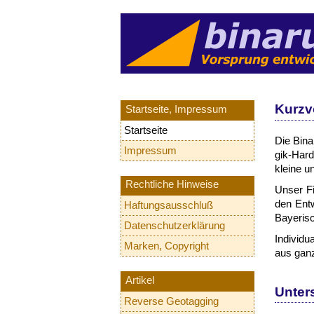
Kurz­v
Startseite, Impressum
Startseite
Die Bi­n
Impressum
gik-​Hard
klei­ne u
Rechtliche Hinweise
Un­ser Fi
den Ent­w
Haftungsausschluß
Baye­ris
Datenschutzerklärung
In­di­vi­d
Marken, Copyright
aus ganz
Artikel
Un­ter
Reverse Geotagging