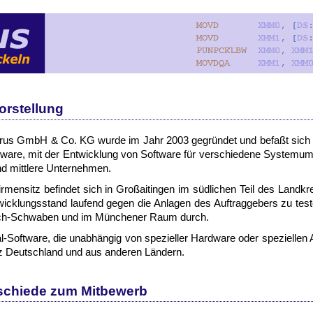
or­stel­lung
a­rus GmbH & Co. KG wur­de im Jahr 2003 ge­grün­det und be­faßt sich h
­ware, mit der Ent­wick­lung von Soft­ware für ver­schie­de­ne Sy­stem­um
nd mitt­le­re Un­ter­neh­men.
r­men­sitz be­fin­det sich in Groß­ai­tin­gen im süd­li­chen Teil des Land­kre
ick­lungs­stand lau­fend ge­gen die An­la­gen des Auf­trag­ge­bers zu te­st
ch-​Schwa­ben und im Mün­che­ner Raum durch.
u­al-​Soft­ware, die un­ab­hän­gig von spe­zi­el­ler Hard­ware oder spe­ziel­len 
 Deutsch­land und aus an­de­ren Län­dern.
­schie­de zum Mit­be­werb