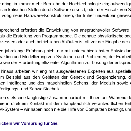
 dringt in im­mer mehr Be­rei­che der Hoch­tech­no­lo­gie ein; auf­wen­di­g
an kri­ti­schen Stel­len durch Soft­ware er­setzt, oder der Ein­satz von 
t völ­lig neue Hard­ware-​Kon­struk­tio­nen, die frü­her un­denk­bar ge­we
pre­chend er­for­dert die Ent­wick­lung von an­spruchs­vol­ler Soft­ware 
 als die Er­stel­lung von Pro­gramm­co­de. Die ge­naue phy­si­ka­li­sche ode
zes­sen oder auch be­trieb­li­chen Ab­läu­fen ist oft vor der Ein­ga­be der er
n jah­re­lan­ge Er­fah­rung nicht nur mit un­ter­schied­lich­sten Ent­wick­l
rak­ti­on und Mo­del­lie­rung von Sy­ste­men und Prob­le­men, der Er­ar­bei
o­wie der Er­ar­bei­tung ef­fi­zi­en­ter Al­go­rith­men zur Lö­sung der ent­spr
 hi­naus ar­bei­ten wir eng mit aus­ge­wie­se­nen Ex­per­ten aus spe­ziel­le
Bei­spiel aus den Ge­bie­ten der Ge­ne­tik und Se­quen­zie­rung, der Bild
chen In­tel­li­genz und des ma­schi­nel­len Se­hens, der Me­di­zin so­wie
er­ti­gungs- und Schweiß­tech­nik.
ben stets ei­ne lang­fri­sti­ge Zu­sam­men­ar­beit mit Ih­nen an. Wäh­rend 
ie in di­rek­tem Kon­takt mit dem haupt­säch­lich ver­ant­wort­li­chen Ent­
​Sy­stem – wir ha­ben noch nie die Hil­fe von Com­pu­tern be­nö­tigt, um u
i­ckeln wir Vor­sprung für Sie.