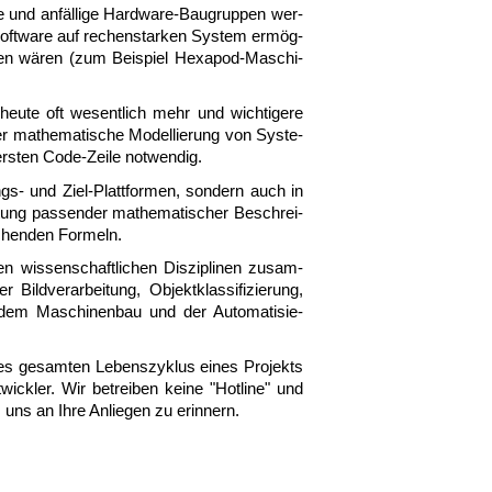
e und an­fäl­li­ge Hard­ware-​Bau­grup­pen wer­
Soft­ware auf re­chen­star­ken Sy­stem er­mög­
­sen wä­ren (zum Bei­spiel He­xa­pod-​Ma­schi­
heu­te oft we­sent­lich mehr und wich­ti­ge­re
r ma­the­ma­ti­sche Mo­del­lie­rung von Sy­ste­
­sten Co­de-​Zei­le not­wen­dig.
ungs- und Ziel-​Platt­for­men, son­dern auch in
­tung pas­sen­der ma­the­ma­ti­scher Be­schrei­
e­chen­den For­meln.
n wis­sen­schaft­li­chen Dis­zi­pli­nen zu­sam­
­ver­ar­bei­tung, Ob­jekt­klas­si­fi­zie­rung,
 dem Ma­schi­nen­bau und der Au­to­ma­ti­sie­
des ge­sam­ten Le­bens­zyk­lus ei­nes Pro­jekts
wick­ler. Wir be­trei­ben kei­ne "Hot­line" und
ns an Ih­re An­lie­gen zu er­in­nern.