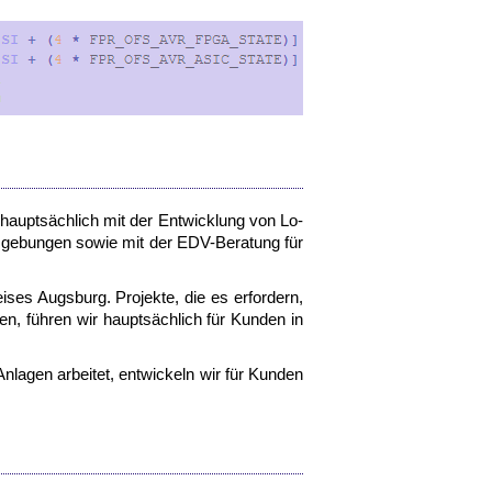
aupt­säch­lich mit der Ent­wick­lung von Lo­
­ge­bun­gen so­wie mit der EDV-​Be­ra­tung für
i­ses Augs­burg. Pro­jek­te, die es er­for­dern,
en, füh­ren wir haupt­säch­lich für Kun­den in
An­la­gen ar­bei­tet, ent­wi­ckeln wir für Kun­den